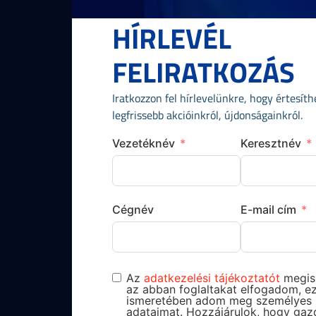
HÍRLEVÉL
FELIRATKOZÁS
Iratkozzon fel hírlevelünkre, hogy értesít
legfrissebb akcióinkról, újdonságainkról.
Vezetéknév
Keresztnév
Cégnév
E-mail cím
Az
adatkezelési tájékoztatót
megis
az abban foglaltakat elfogadom, e
ismeretében adom meg személyes
adataimat. Hozzájárulok, hogy gaz