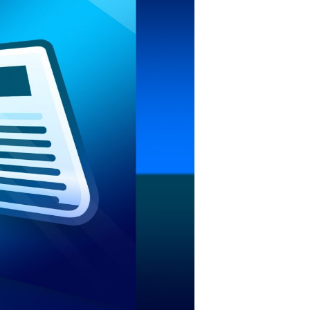
ÉS, CÍMKÉZÉS, FELIR
Értünk hozzá!
Bemutatkozunk
Berendezéseink