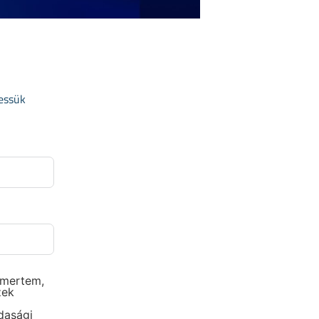
hessük
mertem,
zek
dasági