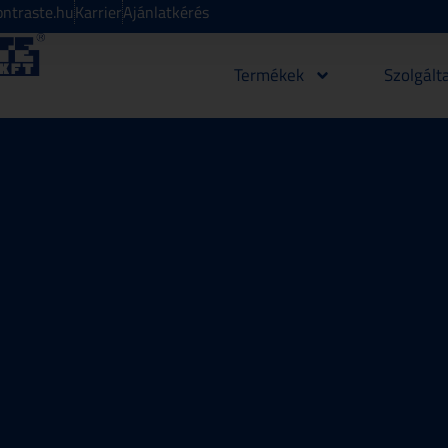
ntraste.hu
Karrier
Ajánlatkérés
Termékek
Szolgált