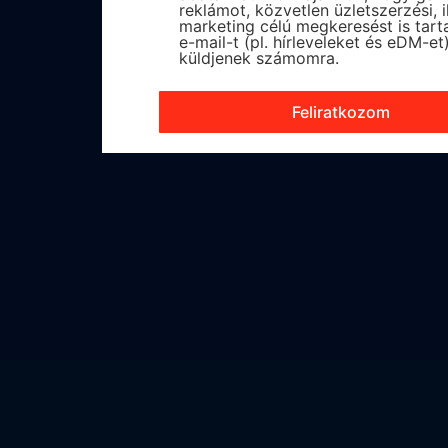
reklámot, közvetlen üzletszerzési, i
marketing célú megkeresést is tar
e-mail-t (pl. hírleveleket és eDM-et
küldjenek számomra.
Feliratkozom