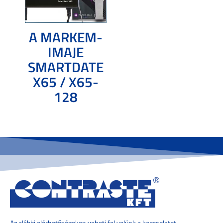
A MARKEM-
IMAJE
SMARTDATE
X65 / X65-
128
Tovább olvasom
Az alábbi elérhetőségeken veheti fel velünk a kapcsolatot.