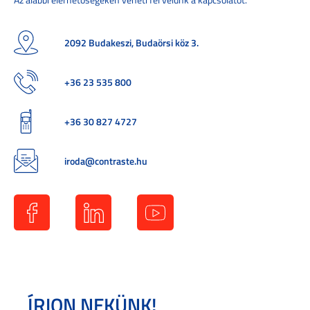
2092 Budakeszi, Budaörsi köz 3.
+36 23 535 800
+36 30 827 4727
iroda@contraste.hu
ÍRJON NEKÜNK!