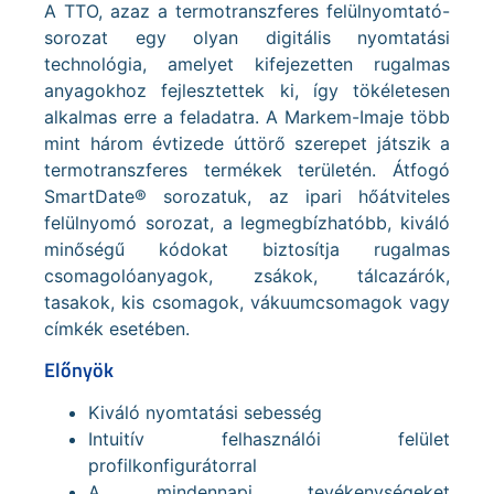
A TTO, azaz a termotranszferes felülnyomtató-
sorozat egy olyan digitális nyomtatási
technológia, amelyet kifejezetten rugalmas
anyagokhoz fejlesztettek ki, így tökéletesen
alkalmas erre a feladatra. A Markem-Imaje több
mint három évtizede úttörő szerepet játszik a
termotranszferes termékek területén. Átfogó
SmartDate® sorozatuk, az ipari hőátviteles
felülnyomó sorozat, a legmegbízhatóbb, kiváló
minőségű kódokat biztosítja rugalmas
csomagolóanyagok, zsákok, tálcazárók,
tasakok, kis csomagok, vákuumcsomagok vagy
címkék esetében.
Előnyök
Kiváló nyomtatási sebesség
Intuitív felhasználói felület
profilkonfigurátorral
A mindennapi tevékenységeket