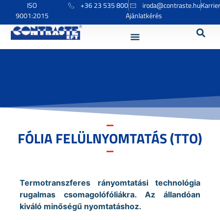
ISO
+36 23 535 800
iroda@contraste.hu
Karrie
9001:2015
Ajánlatkérés
FÓLIA FELÜLNYOMTATÁS (TTO)
Termotranszferes rányomtatási technológia
rugalmas csomagolófóliákra. Az állandóan
kiváló minőségű nyomtatáshoz.