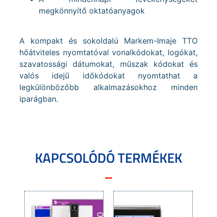
megkönnyítő oktatóanyagok
A kompakt és sokoldalú Markem-Imaje TTO
hőátviteles nyomtatóval vonalkódokat, logókat,
szavatossági dátumokat, műszak kódokat és
valós idejű időkódokat nyomtathat a
legkülönbözőbb alkalmazásokhoz minden
iparágban.
KAPCSOLÓDÓ TERMÉKEK