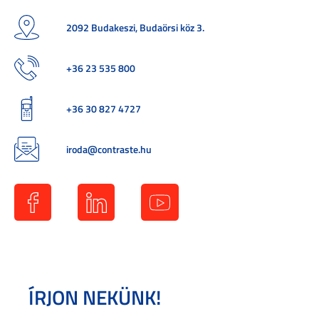
2092 Budakeszi, Budaörsi köz 3.
+36 23 535 800
+36 30 827 4727
iroda@contraste.hu
ÍRJON NEKÜNK!