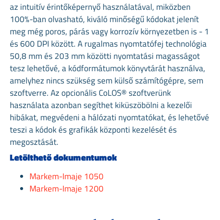
az intuitív érintőképernyő használatával, miközben
100%-ban olvasható, kiváló minőségű kódokat jelenít
meg még poros, párás vagy korrozív környezetben is - 1
és 600 DPI között. A rugalmas nyomtatófej technológia
50,8 mm és 203 mm közötti nyomtatási magasságot
tesz lehetővé, a kódformátumok könyvtárát használva,
amelyhez nincs szükség sem külső számítógépre, sem
szoftverre. Az opcionális CoLOS® szoftverünk
használata azonban segíthet kiküszöbölni a kezelői
hibákat, megvédeni a hálózati nyomtatókat, és lehetővé
teszi a kódok és grafikák központi kezelését és
megosztását.
Letölthető dokumentumok
Markem-Imaje 1050
Markem-Imaje 1200