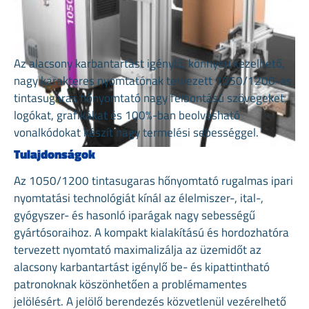
Az alacsony karbantartást igénylő, könnyen kezelhető,
nagy karakteres nyomtatónak tervezett 1050/1200-as
tintasugaras hőnyomtató nagy felbontású szövegeket,
logókat, grafikákat és 100%-ban beolvasható
vonalkódokat készít nagy termelési sebességgel.
Tulajdonságok
Az 1050/1200 tintasugaras hőnyomtató rugalmas ipari
nyomtatási technológiát kínál az élelmiszer-, ital-,
gyógyszer- és hasonló iparágak nagy sebességű
gyártósoraihoz. A kompakt kialakítású és hordozhatóra
tervezett nyomtató maximalizálja az üzemidőt az
alacsony karbantartást igénylő be- és kipattintható
patronoknak köszönhetően a problémamentes
jelölésért. A jelölő berendezés közvetlenül vezérelhető