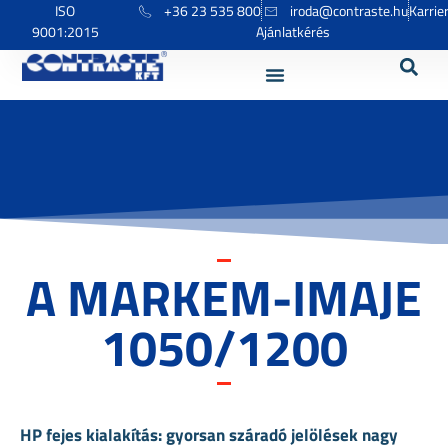
ISO
+36 23 535 800
iroda@contraste.hu
Karrie
9001:2015
Ajánlatkérés
A MARKEM-IMAJE
1050/1200
HP fejes kialakítás: gyorsan száradó jelölések nagy